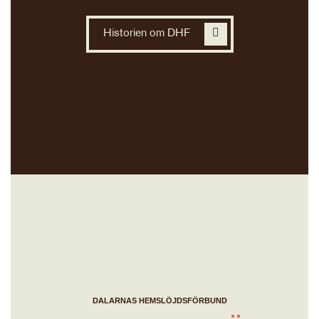
Historien om DHF
DALARNAS HEMSLÖJDSFÖRBUND