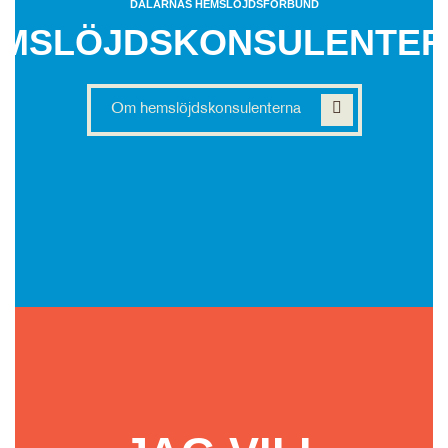
DALARNAS HEMSLÖJDSFÖRBUND
MSLÖJDSKONSULENTE
Om hemslöjdskonsulenterna