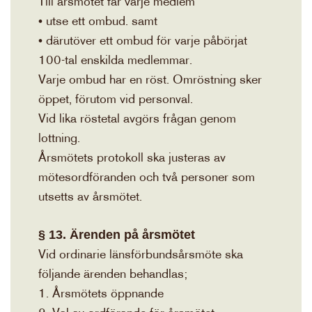
Till årsmötet får varje medlem
• utse ett ombud. samt
• därutöver ett ombud för varje påbörjat
100-tal enskilda medlemmar.
Varje ombud har en röst. Omröstning sker
öppet, förutom vid personval.
Vid lika röstetal avgörs frågan genom
lottning.
Årsmötets protokoll ska justeras av
mötesordföranden och två personer som
utsetts av årsmötet.
§ 13. Ärenden på årsmötet
Vid ordinarie länsförbundsårsmöte ska
följande ärenden behandlas;
1. Årsmötets öppnande