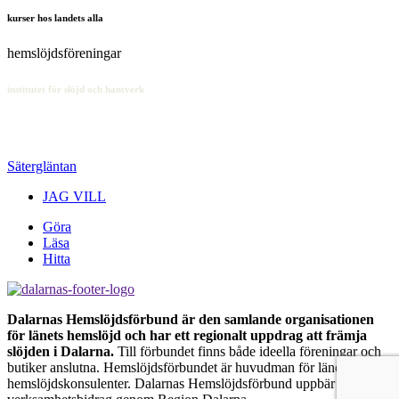
kurser hos landets alla
hemslöjdsföreningar
institutet för slöjd och hantverk
SÄTERGLÄNTAN
Sätergläntan
JAG VILL
Göra
Läsa
Hitta
Dalarnas Hemslöjdsförbund är den samlande organisationen
för länets hemslöjd och har ett regionalt uppdrag att främja
slöjden i Dalarna.
Till förbundet finns både ideella föreningar och
butiker anslutna. Hemslöjdsförbundet är huvudman för länets
hemslöjdskonsulenter. Dalarnas Hemslöjdsförbund uppbär