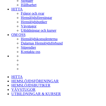
Slöjdare
Hållbarhet
HITTA
Frågor och svar
Hemslöjdsföreningar
Hemslöjdsbutiker
Vävstugor
Utbildningar och kurser
OM OSS
Hemslöjdskonsulenterna
Dalarnas Hemslöjdsförbund
Stipendier
Kontakta oss
HITTA
HEMSLÖJDSFÖRENINGAR
HEMSLÖJDSBUTIKER
VÄVSTUGOR
UTBILDNINGAR & KURSER