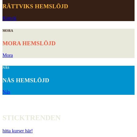
RÄTTVIKS HEMSLÖJD
Rättvik
MORA
MORA HEMSLÖJD
Mora
NÅS
NÅS HEMSLÖJD
Nås
HÄNG MED I
STICKTRENDEN
hitta kurser här!