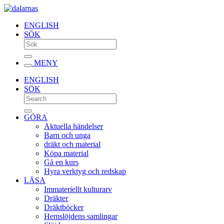
ENGLISH
SÖK
MENY
ENGLISH
SÖK
GÖRA
Aktuella händelser
Barn och unga
dräkt och material
Köpa material
Gå en kurs
Hyra verktyg och redskap
LÄSA
Immateriellt kulturarv
Dräkter
Dräktböcker
Hemslöjdens samlingar