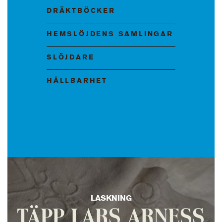
DRÄKTBÖCKER
HEMSLÖJDENS SAMLINGAR
SLÖJDARE
HÅLLBARHET
LASKNING
TÄPP LARS ARNESS