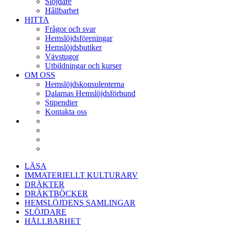
Slöjdare
Hållbarhet
HITTA
Frågor och svar
Hemslöjdsföreningar
Hemslöjdsbutiker
Vävstugor
Utbildningar och kurser
OM OSS
Hemslöjdskonsulenterna
Dalarnas Hemslöjdsförbund
Stipendier
Kontakta oss
LÄSA
IMMATERIELLT KULTURARV
DRÄKTER
DRÄKTBÖCKER
HEMSLÖJDENS SAMLINGAR
SLÖJDARE
HÅLLBARHET