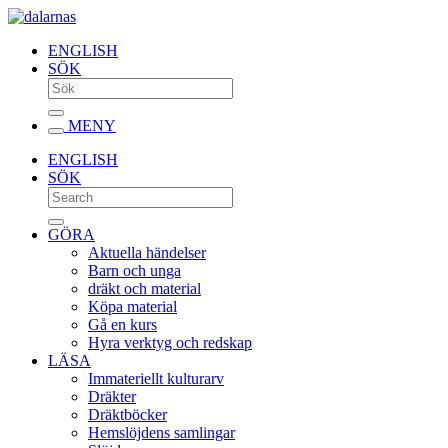
ENGLISH
SÖK
MENY
ENGLISH
SÖK
GÖRA
Aktuella händelser
Barn och unga
dräkt och material
Köpa material
Gå en kurs
Hyra verktyg och redskap
LÄSA
Immateriellt kulturarv
Dräkter
Dräktböcker
Hemslöjdens samlingar