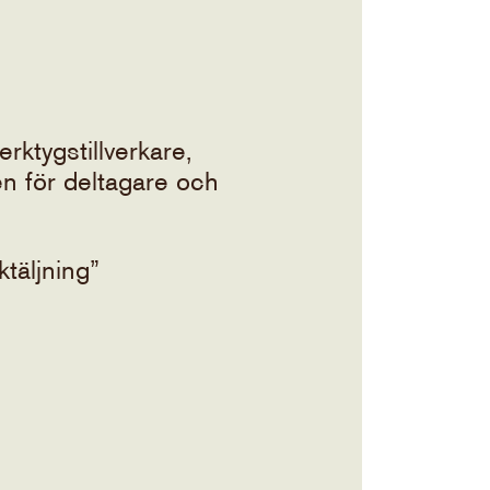
ktygstillverkare,
en för deltagare och
täljning”