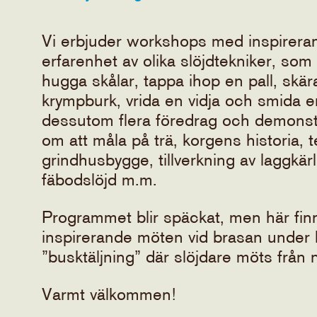
Vi erbjuder workshops med inspirera
erfarenhet av olika slöjdtekniker, som
hugga skålar, tappa ihop en pall, skär
krympburk, vrida en vidja och smida en
dessutom flera föredrag och demonst
om att måla på trä, korgens historia, t
grindhusbygge, tillverkning av laggkär
fäbodslöjd m.m.
Programmet blir späckat, men här finn
inspirerande möten vid brasan under 
”busktäljning” där slöjdare möts från n
Varmt välkommen!