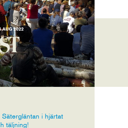
 AUG 2022
ST
 Sätergläntan i hjärtat
h täljning!