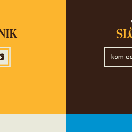
NIK
SL
kom oc