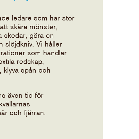
nde ledare som har stor
 att skära mönster,
a skedar, göra en
 slöjdkniv. Vi håller
rationer som handlar
extila redskap,
l, klyva spån och
s även tid för
kvällarnas
är och fjärran.