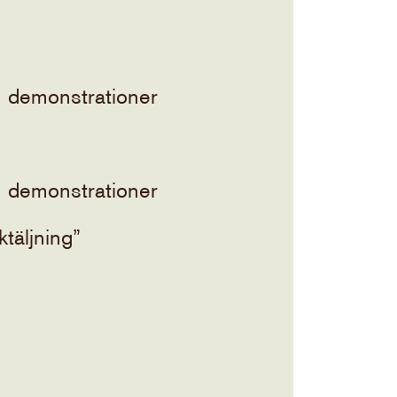
h demonstrationer
h demonstrationer
täljning”