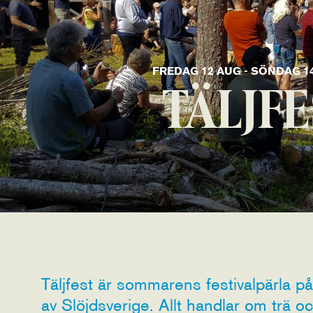
FREDAG 12 AUG - SÖNDAG 14
TÄLJFE
Täljfest är sommarens festivalpärla på
av Slöjdsverige. Allt handlar om trä oc